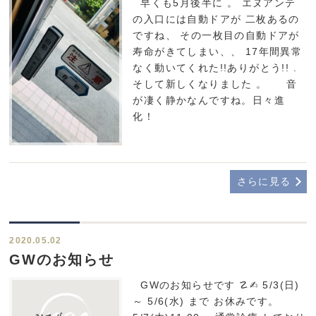
早くも5月後半に 。 エヌアンテ
の入口には自動ドアが 二枚あるの
ですね、 その一枚目の自動ドアが
寿命がきてしまい、、 17年間異常
なく動いてくれた!!ありがとう!! .
そして新しくなりました 。 音
が凄く静かなんですね。日々進
化！
さらに見る
2020.05.02
GWのお知らせ
GWのお知らせです ☡✍︎ 5/3(日)
～ 5/6(水) まで お休みです。