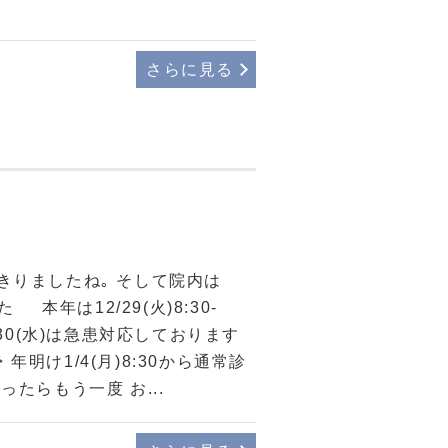
さらに見る
りましたね｡ そして院内は
 本年は12/29(火)8:30-
2/30(水)は急患対応しております
 年明け1/4(月)8:30から通常診
たらもう一度 お...