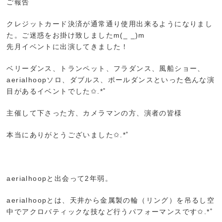
ご報告
クレジットカード決済が通常通り使用出来るようになりまし
た。ご迷惑をお掛け致しましたm(_ _)m
先月イベントに出演してきました！
ベリーダンス、トランペット、フラダンス、風船ショー、
aerialhoopソロ、ダブルス、ポールダンスといった色んな演
目があるイベントでした✩.*˚
主催して下さった方、カメラマンの方、演者の皆様
本当にありがとうございました✩.*˚
aerialhoopと出会って2年弱。
aerialhoopとは、天井から金属製の輪（リング）を吊るし空
中でアクロバティックな技など行うパフォーマンスです✩.*˚