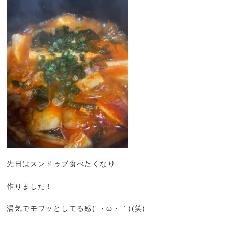
先日はスンドゥブ食べたくなり
作りました！
湯気でモワッとしてる感(´・ω・｀)(笑)