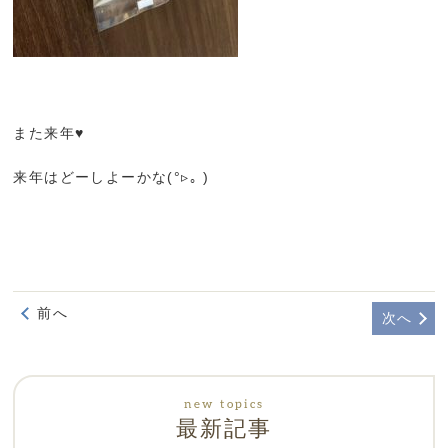
また来年♥
来年はどーしよーかな(°▹｡ )
前へ
次へ
最新記事