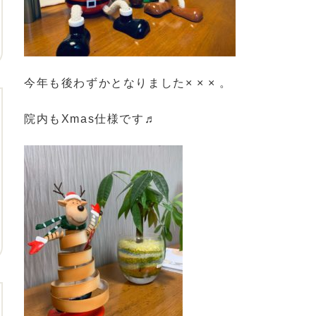
今年も後わずかとなりました× × × 。
院内もXmas仕様です♬︎