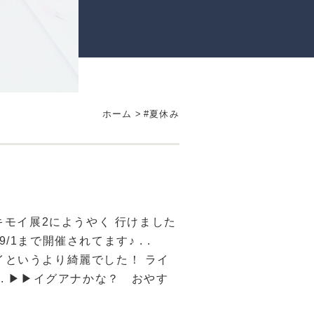
ホーム
>
#夏休み
キモイ展2にようやく 行けました
Tで9/1まで開催されてます♪ . .
イというより綺麗でした！ ライ
. ▶▶イグアナかな？ おやす