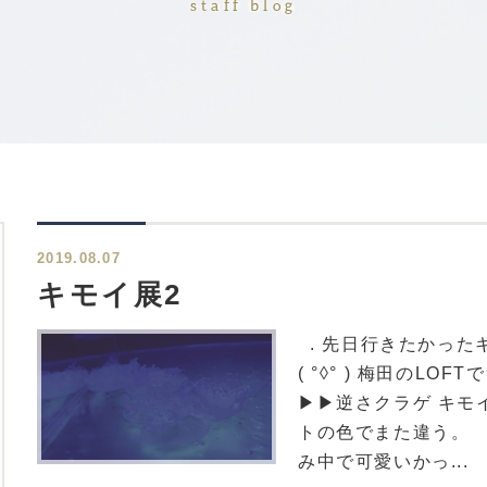
staff blog
2019.08.07
キモイ展2
. 先日行きたかった
( °◊° ) 梅田のLOF
▶▶逆さクラゲ キモ
トの色でまた違う。 
み中で可愛いかっ...