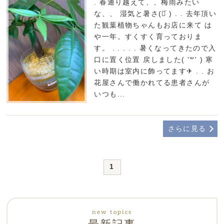
. 春通り越えて、、梅雨みたい
な、、 湿気と暑さ‪(ᯅ̈ ) . . 去年頂い
た観葉植物ちゃんもお店に来て は
や一年。すくすく育っておりま
す。 . . . . . 暑くなってきたので入
口に置く位置 戻しました( '꒳​' ) 寒
い時期は室内に飾ってます✈︎ . . お
花屋さんで働かれてる患者さんが
いつも...
さらに見る
1