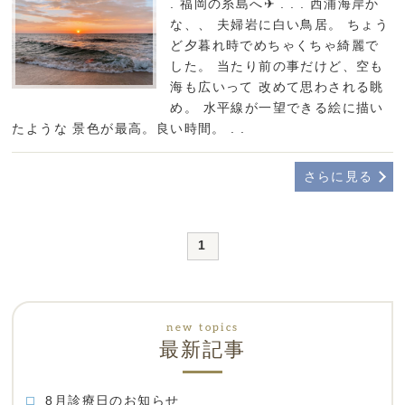
. 福岡の糸島へ‪✈︎ . . . 西浦海岸か
な、、 夫婦岩に白い鳥居。 ちょう
ど夕暮れ時でめちゃくちゃ綺麗で
した。 当たり前の事だけど、空も
海も広いって 改めて思わされる眺
め。 水平線が一望できる絵に描い
たような 景色が最高。良い時間。 . .
さらに見る
1
最新記事
8月診療日のお知らせ