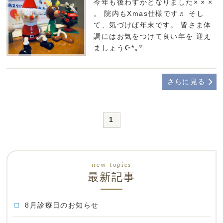
今年も後わずかとなりました× × ×
。 院内もXmas仕様です♬︎ そし
て、気づけば年末です。 皆さま体
調にはお気をつけて良い年を 迎え
ましょう☪︎*｡꙳
さらに見る
1
最新記事
8月診療日のお知らせ