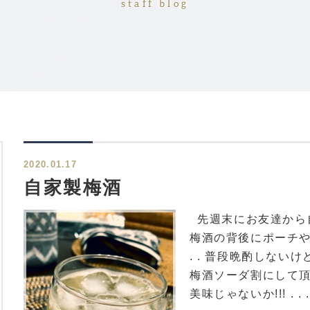
staff blog
2020.01.17
自家製梅酒
先週末にお友達から自家
梅酒の背後にポーチやら
. . 普段晩酌しない
梅酒ソーダ割にして頂
美味じゃないか!!! . 