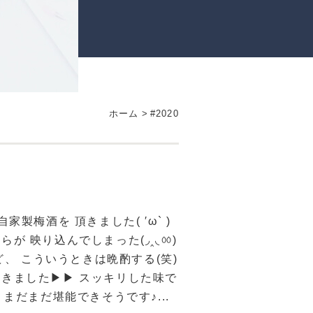
ホーム
>
#2020
製梅酒を 頂きました( ′ω` )
が 映り込んでしまった(◞‸◟ㆀ)
けど、 こういうときは晩酌する(笑)
きました▶▶ スッキリした味で
. . まだまだ堪能できそうです♪...