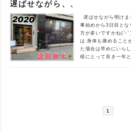
遅ばせながら、、
遅ばせながら明けま
事始めから3日目とな
方が多いですかね( ᷇ᵕ
は 身体も痛めること
た場合は早めにいらして下さ
様にとって良き一年とな
1