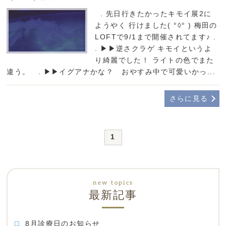
. 先日行きたかったキモイ展2に
ようやく 行けました( °◊° ) 梅田の
LOFTで9/1まで開催されてます♪ .
. ▶▶逆さクラゲ キモイというよ
り綺麗でした！ ライトの色でまた
違う。 . ▶▶イグアナかな？ おやすみ中で可愛いかっ...
さらに見る
1
最新記事
8月診療日のお知らせ