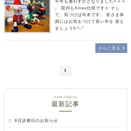
今年も後わずかとなりました× × ×
。 院内もXmas仕様です♬︎ そし
て、気づけば年末です。 皆さま体
調にはお気をつけて良い年を 迎え
ましょう☪︎*｡꙳
さらに見る
1
最新記事
8月診療日のお知らせ